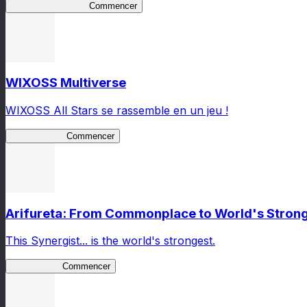
Seirei Another Tale
Commencer
WIXOSS Multiverse
WIXOSS All Stars se rassemble en un jeu !
WIXOSS MV
Commencer
Arifureta: From Commonplace to World's Stronge
This Synergist... is the world's strongest.
Arifureta RS
Commencer