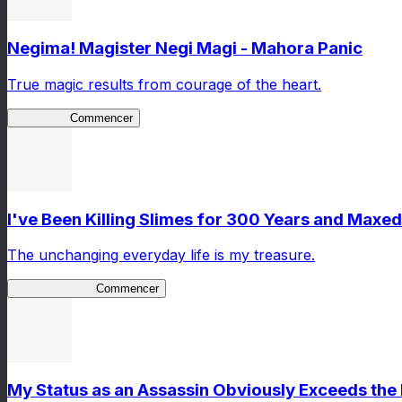
Negima! Magister Negi Magi - Mahora Panic
True magic results from courage of the heart.
NegiMaho
Commencer
I've Been Killing Slimes for 300 Years and Maxed
The unchanging everyday life is my treasure.
SlimeWitch300
Commencer
My Status as an Assassin Obviously Exceeds th