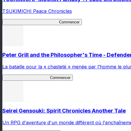
TSUKIMICHI Peace Chronicles
TSUKIMICHI Peace Chronicles
Commencer
Peter Grill and the Philosopher's Time - Defender
La bataille pour la « chasteté » menée par l’homme le plu
Peter Defender of Virtue 2
Commencer
Seirei Gensouki: Spirit Chronicles Another Tale
Un RPG d'aventure d'un monde différent où l'enchaînemen