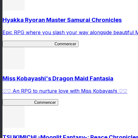
Hyakka Ryoran Master Samurai Chronicles
Epic RPG where you slash your way alongside beautiful 
Master Samurai Chronicles
Commencer
Miss Kobayashi's Dragon Maid Fantasia
♡♡ An RPG to nurture love with Miss Kobayashi ♡♡
DragonFantasia
Commencer
TSUKIMICHI -Moonlit Fantasy-: Peace Chronicle