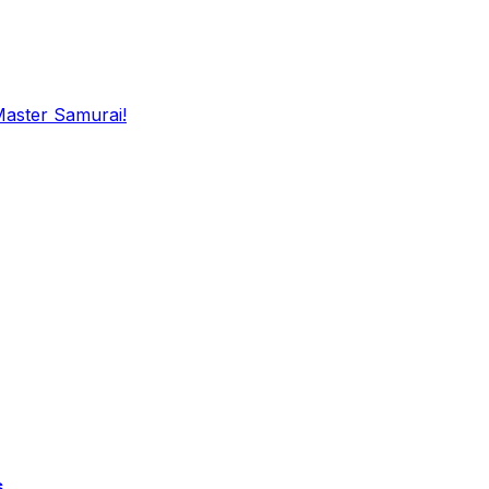
Master Samurai!
s