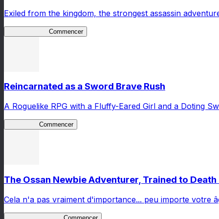
Exiled from the kingdom, the strongest assassin adventur
ShadowBreak
Commencer
Reincarnated as a Sword Brave Rush
A Roguelike RPG with a Fluffy-Eared Girl and a Doting S
TenkenBR
Commencer
The Ossan Newbie Adventurer, Trained to Death 
Cela n'a pas vraiment d'importance... peu importe votr
The Ossan Newbie
Commencer