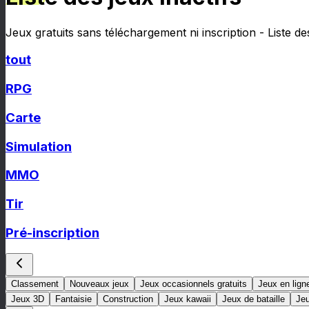
Jeux gratuits sans téléchargement ni inscription - Liste de
tout
RPG
Carte
Simulation
MMO
Tir
Pré-inscription
Classement
Nouveaux jeux
Jeux occasionnels gratuits
Jeux en lign
Jeux 3D
Fantaisie
Construction
Jeux kawaii
Jeux de bataille
Je