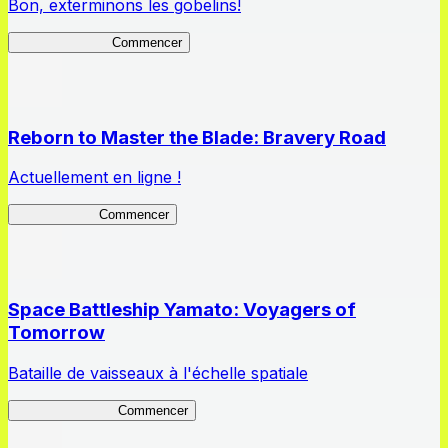
Bon, exterminons les gobelins!
GoblinSlayerEH
Commencer
Reborn to Master the Blade: Bravery Road
Actuellement en ligne !
Bravery Road
Commencer
Space Battleship Yamato: Voyagers of
Tomorrow
Bataille de vaisseaux à l'échelle spatiale
YamatoVoyagers
Commencer