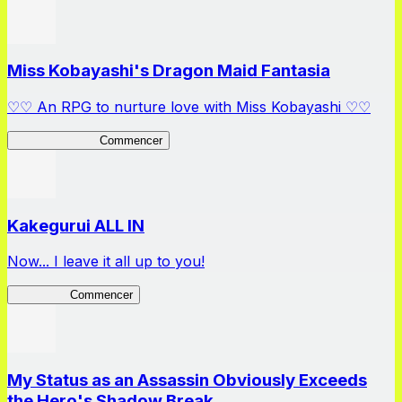
Miss Kobayashi's Dragon Maid Fantasia
♡♡ An RPG to nurture love with Miss Kobayashi ♡♡
DragonFantasia
Commencer
Kakegurui ALL IN
Now... I leave it all up to you!
Kakegurui
Commencer
My Status as an Assassin Obviously Exceeds
the Hero's Shadow Break