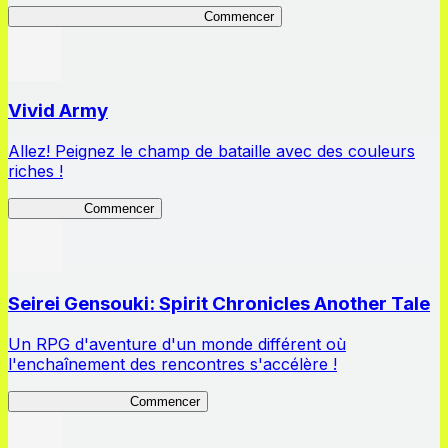
So I'm a Spider, So What? RotL
Commencer
Vivid Army
Allez! Peignez le champ de bataille avec des couleurs
riches !
Vivid Army
Commencer
Seirei Gensouki: Spirit Chronicles Another Tale
Un RPG d'aventure d'un monde différent où
l'enchaînement des rencontres s'accélère !
Seirei Another Tale
Commencer