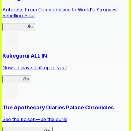
Arifureta: From Commonplace to World's Strongest -
Rebellion Soul
Arifureta RS
เริ่ม
Kakegurui ALL IN
Now... I leave it all up to you!
Kakegurui
เริ่ม
The Apothecary Diaries Palace Chronicles
See the poison—be the cure!
Apothecary Chronicles
เริ่ม