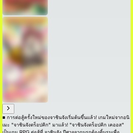
■ การต่อสู้ครั้งใหม่ของจาชินจังเริ่มต้นขึ้นแล้ว! เกมใหม่จากอนิ
เมะ "จาชินจังดร็อปคิก" มาแล้ว! "จาชินจังดร็อปคิก เคออส"
เป็นเกม RPG ต่อสู้ที่ จาชินจัง ปีศาจจากนรกต้องดิ้นรนเพื่อ