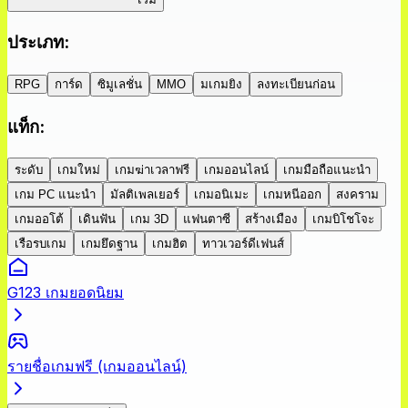
ประเภท
:
RPG
การ์ด
ซิมูเลชั่น
MMO
มเกมยิง
ลงทะเบียนก่อน
แท็ก
:
ระดับ
เกมใหม่
เกมฆ่าเวลาฟรี
เกมออนไลน์
เกมมือถือแนะนำ
เกม PC แนะนำ
มัลติเพลเยอร์
เกมอนิเมะ
เกมหนีออก
สงคราม
เกมออโต้
เดินฟัน
เกม 3D
แฟนตาซี
สร้างเมือง
เกมบิโชโจะ
เรือรบเกม
เกมยึดฐาน
เกมฮิต
ทาวเวอร์ดีเฟนส์
G123 เกมยอดนิยม
รายชื่อเกมฟรี (เกมออนไลน์)