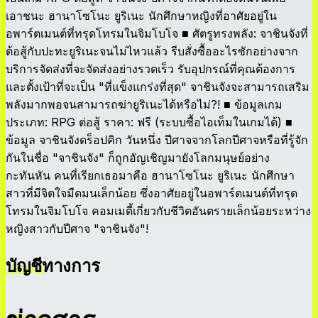
เอาชนะ ฮานาโซโนะ ยูริเนะ นักศึกษาหญิงที่อาศัยอยู่ใน
อพาร์ตเมนต์ที่ทรุดโทรมในจิมโบโจ ■ ศัตรูทรงพลัง: จาชินจังที่
ต้อสู้กับปะทะยูริเนะจนไม่ไหวแล้ว รีบสั่งซื้ออะไรซักอย่างจาก
บริการจัดส่งที่จะจัดส่งอย่างรวดเร็ว รับอุปกรณ์ที่คุณต้องการ
และตั้งเป้าที่จะเป็น "ที่แข็งแกร่งที่สุด" จาชินจังจะสามารถเสริม
พลังมากพอจนสามารถฆ่ายูริเนะได้หรือไม่?! ■ ข้อมูลเกม
ประเภท: RPG ต่อสู้ ราคา: ฟรี (ระบบซื้อไอเท็มในเกมได้) ■
ข้อมูล จาชินจังดร็อปคิก วันหนึ่ง ปีศาจจากโลกปีศาจหรือที่รู้จัก
กันในชื่อ "จาชินจัง" ก็ถูกอัญเชิญมายังโลกมนุษย์อย่าง
กะทันหัน คนที่เรียกเธอมาคือ ฮานาโซโนะ ยูริเนะ นักศึกษา
สาวที่มีจิตใจมืดมนเล็กน้อย ซึ่งอาศัยอยู่ในอพาร์ตเมนต์ที่ทรุด
โทรมในจิมโบโจ คอมเมดี้เกี่ยวกับชีวิตอันตรายเล็กน้อยระหว่าง
หญิงสาวกับปีศาจ "จาชินจัง"!
บัญชีทางการ