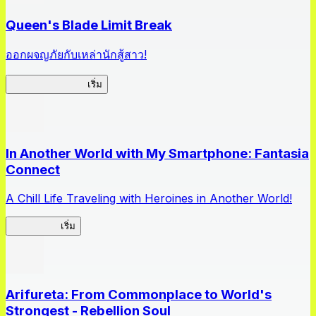
Queen's Blade Limit Break
ออกผจญภัยกับเหล่านักสู้สาว!
Queen's Blade LB
เริ่ม
In Another World with My Smartphone: Fantasia
Connect
A Chill Life Traveling with Heroines in Another World!
IseConnect
เริ่ม
Arifureta: From Commonplace to World's
Strongest - Rebellion Soul