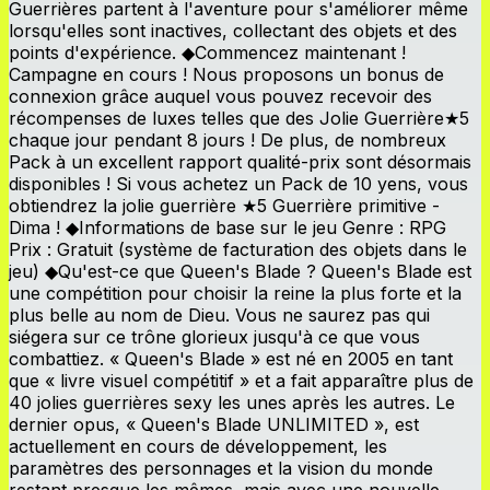
Guerrières partent à l'aventure pour s'améliorer même
lorsqu'elles sont inactives, collectant des objets et des
points d'expérience. ◆Commencez maintenant !
Campagne en cours ! Nous proposons un bonus de
connexion grâce auquel vous pouvez recevoir des
récompenses de luxes telles que des Jolie Guerrière★5
chaque jour pendant 8 jours ! De plus, de nombreux
Pack à un excellent rapport qualité-prix sont désormais
disponibles ! Si vous achetez un Pack de 10 yens, vous
obtiendrez la jolie guerrière ★5 Guerrière primitive -
Dima ! ◆Informations de base sur le jeu Genre : RPG
Prix : Gratuit (système de facturation des objets dans le
jeu) ◆Qu'est-ce que Queen's Blade ? Queen's Blade est
une compétition pour choisir la reine la plus forte et la
plus belle au nom de Dieu. Vous ne saurez pas qui
siégera sur ce trône glorieux jusqu'à ce que vous
combattiez. « Queen's Blade » est né en 2005 en tant
que « livre visuel compétitif » et a fait apparaître plus de
40 jolies guerrières sexy les unes après les autres. Le
dernier opus, « Queen's Blade UNLIMITED », est
actuellement en cours de développement, les
paramètres des personnages et la vision du monde
restant presque les mêmes, mais avec une nouvelle