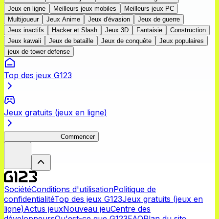
Jeux en ligne
Meilleurs jeux mobiles
Meilleurs jeux PC
Multijoueur
Jeux Anime
Jeux d'évasion
Jeux de guerre
Jeux inactifs
Hacker et Slash
Jeux 3D
Fantaisie
Construction
Jeux kawaii
Jeux de bataille
Jeux de conquête
Jeux populaires
jeux de tower defense
Top des jeux G123
Jeux gratuits (jeux en ligne)
Queen's Blade LB
Commencer
Société
Conditions d'utilisation
Politique de
confidentialité
Top des jeux G123
Jeux gratuits (jeux en
ligne)
Actus jeux
Nouveau jeu
Centre des
développeurs
Qu'est-ce que G123
FAQ
Plan du site