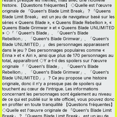
histoire. 【Questions fréquentes】 ◇Quelle est l'œuvre
originale de 『Queen's Blade Limit Break』 ? 『Queens
Blade Limit Break』 est un jeu de navigateur basé sur les
séries « Queens Blade », « Queens Blade Rebellion », «
Queens Blade Grimwar » et « Queens Blade UNLIMITED
» ◇『「Queen's Blade」、「Queen's Blade
Rebellion」、「Queen's Blade Grimwar」、「Queen's
Blade UNLIMITED」』 des personnages apparaissent
dans le jeu ? Des personnages populaires comme «
Érina » et « Airi », ainsi que plus de 170 personnages au
total, apparaîtront ◇Y a-t-il des spoilers sur l'œuvre
originale 『「Queen's Blade」、「Queen's Blade
Rebellion」、「Queen's Blade Grimwar」、「Queen's
Blade UNLIMITED」』 ? Ce jeu propose une histoire
originale, donc il n'y a presque pas de spoilers qui
touchent au cœur de l'intrigue. Les informations
concernant les personnages sont également au niveau
de ce qui est publié sur le site officiel, vous pouvez donc
en profiter en toute tranquillité 【Questions fréquentes】
◇Quelle est l'œuvre originale de 『Queen's Blade Limit
Break』 ? 『Queens Blade Limit Break』 est un jeu de