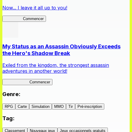
Now... I leave it all up to you!
Kakegurui
Commencer
My Status as an Assassin Obviously Exceeds
the Hero's Shadow Break
Exiled from the kingdom, the strongest assassin
adventures in another world!
ShadowBreak
Commencer
Genre
:
RPG
Carte
Simulation
MMO
Tir
Pré-inscription
Tag
:
Classement
Nouveaux jeux
Jeux occasionnels gratuits