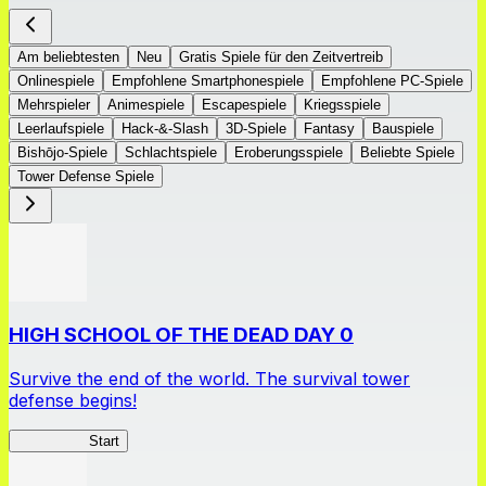
Am beliebtesten
Neu
Gratis Spiele für den Zeitvertreib
Onlinespiele
Empfohlene Smartphonespiele
Empfohlene PC-Spiele
Mehrspieler
Animespiele
Escapespiele
Kriegsspiele
Leerlaufspiele
Hack-&-Slash
3D-Spiele
Fantasy
Bauspiele
Bishōjo-Spiele
Schlachtspiele
Eroberungsspiele
Beliebte Spiele
Tower Defense Spiele
HIGH SCHOOL OF THE DEAD DAY 0
Survive the end of the world. The survival tower
defense begins!
HOTDZero
Start