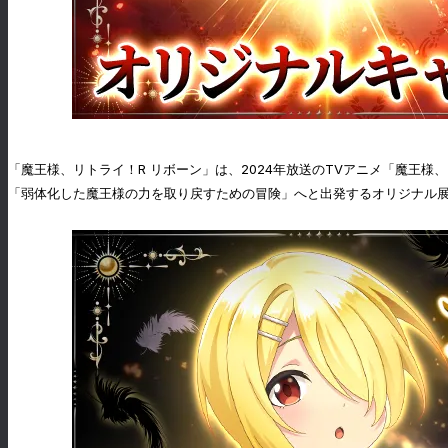
「魔王様、リトライ！R リボーン」は、2024年放送のTVアニメ「魔王様
「弱体化した魔王様の力を取り戻すための冒険」へと出発するオリジナル