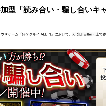
て 参加型「読み合い・騙し合い
ラウザゲーム『賭ケグルイ
ALL IN
』において、
X
（旧
Twitter
）上
で