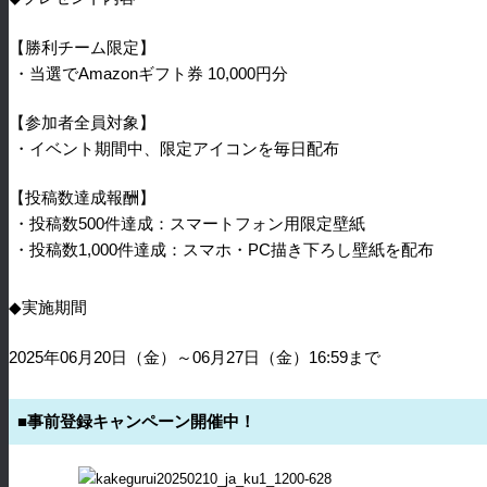
【勝利チーム限定】
・当選で
Amazon
ギフト券
10,000
円分
【参加者全員対象】
・イベント期間中、限定アイコンを毎日配布
【投稿数達成報酬】
・投稿数
500
件達成：スマートフォン用限定壁紙
・投稿数
1,000
件達成：スマホ・
PC
描き下ろし壁紙を配布
◆
実施期間
2025
年06月20日（金）～06月27日（金）16
:59
まで
■事前登録キャンペーン開催中！