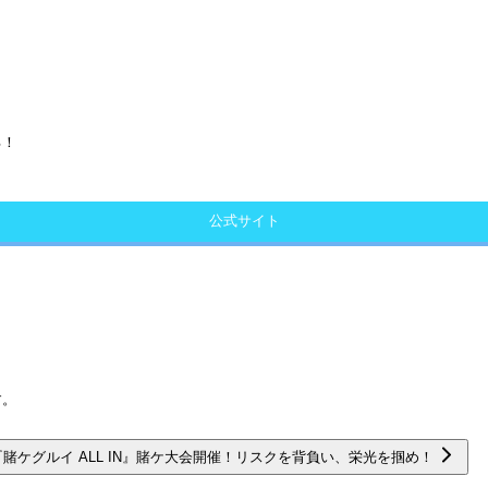
る！
公式サイト
す。
『賭ケグルイ ALL IN』賭ケ大会開催！リスクを背負い、栄光を掴め！