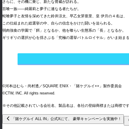
さらに、その機に乗じ、新たな脅威が訪れる。
百喰一族――綺羅莉と夢子に連なる者たちが。
蛇喰夢子と友情を深めてきた鈴井涼太、早乙女芽亜里、皇 伊月の４名は、
この仕組まれた総選挙の中、自らの信念をかけた闘いを迫られる。
弱肉強食の学園で「餌」となるか、他を喰らい生態系の「長」となるか。
ギリギリの選択が心を揺さぶる「究極の選挙バトルロイヤル」がいま始ま
©河本ほむら・尚村透／SQUARE ENIX・「賭ケグルイ××」製作委員会
©CTW, INC. All rights reserved.
※その他記載されている会社名、製品名は、各社の登録商標または商標で
「賭ケグルイ ALL IN」公式Xにて、 豪華キャンペーンを実施中！