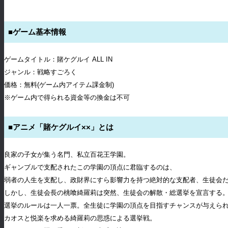
■ゲーム基本情報
ゲームタイトル：賭ケグルイ ALL IN
ジャンル：戦略すごろく
価格：無料(ゲーム内アイテム課金制)
※ゲーム内で得られる資金等の換金は不可
■アニメ「賭ケグルイ××」とは
良家の子女が集う名門、私立百花王学園。
ギャンブルで支配されたこの学園の頂点に君臨するのは、
弱者の人生を支配し、政財界にすら影響力を持つ絶対的な支配者、生徒会
しかし、生徒会長の桃喰綺羅莉は突然、生徒会の解散・総選挙を宣言する
選挙のルールは一人一票。全生徒に学園の頂点を目指すチャンスが与えら
カオスと悦楽を求める綺羅莉の思惑による選挙戦。