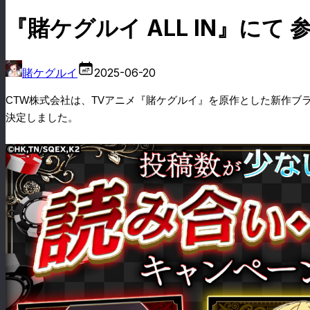
『賭ケグルイ ALL IN』に
賭ケグルイ
2025-06-20
CTW
株式会社は、
TV
アニメ『賭ケグルイ』を原作とした新作ブ
決定しました。