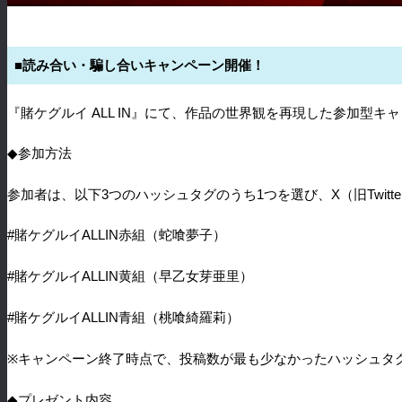
■
読み合い・騙し合いキャンペーン開催！
『賭ケグルイ
ALL IN
』にて、作品の世界観を再現した参加型キャ
◆
参加方法
参加者は、以下
3
つのハッシュタグのうち
1
つを選び、
X
（旧
Twitte
#
賭ケグルイ
ALLIN
赤組（蛇喰夢子）
#
賭ケグルイ
ALLIN
黄組（早乙女芽亜里）
#
賭ケグルイ
ALLIN
青組（桃喰綺羅莉）
※
キャンペーン終了時点で、投稿数が最も少なかったハッシュタ
◆
プレゼント内容