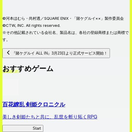
©河本ほむら・尚村透／SQUARE ENIX・「賭ケグルイ××」製作委員会
©CTW, INC. All rights reserved.
※その他記載されている会社名、製品名は、各社の登録商標または商標で
す。
『賭ケグルイ ALL IN』3月23日より正式サービス開始！
おすすめゲーム
百花繚乱 剣姫クロニクル
美しき剣姫たちと共に、乱世を斬り拓くRPG
剣姫クロニクル
Start