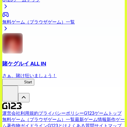
無料ゲーム（ブラウザゲーム）一覧
賭ケグルイ ALL IN
さぁ、賭け狂いましょう！
賭ケグルイ
Start
運営会社
利用規約
プライバシーポリシー
G123ゲームトップ
無料ゲーム（ブラウザゲーム）一覧
最新ゲーム情報
新作ゲー
ム
著作物ガイドライン
G123とは
よくある質問
サイトマップ