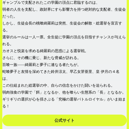
ギャンブルで支配されたこの学園の頂点に君臨するのは、
弱者の人生を支配し、政財界にすら影響力を持つ絶対的な支配者、生徒会
だった。
しかし、生徒会長の桃喰綺羅莉は突然、生徒会の解散・総選挙を宣言す
る。
選挙のルールは一人一票。全生徒に学園の頂点を目指すチャンスが与えら
れる。
カオスと悦楽を求める綺羅莉の思惑による選挙戦。
さらに、その機に乗じ、新たな脅威が訪れる。
百喰一族――綺羅莉と夢子に連なる者たちが。
蛇喰夢子と友情を深めてきた鈴井涼太、早乙女芽亜里、皇 伊月の４名
は、
この仕組まれた総選挙の中、自らの信念をかけた闘いを迫られる。
弱肉強食の学園で「餌」となるか、他を喰らい生態系の「長」となるか。
ギリギリの選択が心を揺さぶる「究極の選挙バトルロイヤル」がいま始ま
る！
公式サイト