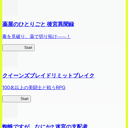
薬屋のひとりごと 後宮異聞録
毒を見破り、薬で切り拓け――！
薬屋異聞録
Start
クイーンズブレイドリミットブレイク
100名以上の美闘士と戦うRPG
クイブレ
Start
蜘蛛ですが、なにか? 迷宮の支配者