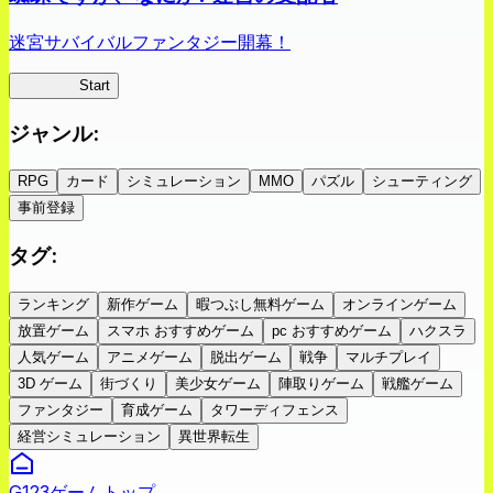
迷宮サバイバルファンタジー開幕！
蜘蛛ラビ
Start
ジャンル
:
RPG
カード
シミュレーション
MMO
パズル
シューティング
事前登録
タグ
:
ランキング
新作ゲーム
暇つぶし無料ゲーム
オンラインゲーム
放置ゲーム
スマホ おすすめゲーム
pc おすすめゲーム
ハクスラ
人気ゲーム
アニメゲーム
脱出ゲーム
戦争
マルチプレイ
3D ゲーム
街づくり
美少女ゲーム
陣取りゲーム
戦艦ゲーム
ファンタジー
育成ゲーム
タワーディフェンス
経営シミュレーション
異世界転生
G123ゲームトップ