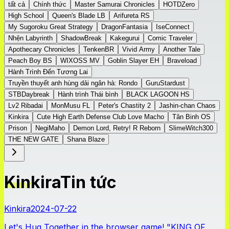
tất cả
Chính thức
Master Samurai Chronicles
HOTDZero
High School
Queen's Blade LB
Arifureta RS
My Sugoroku Great Strategy
DragonFantasia
IseConnect
Nhện Labyrinth
ShadowBreak
Kakegurui
Comic Traveler
Apothecary Chronicles
TenkenBR
Vivid Army
Another Tale
Peach Boy BS
WIXOSS MV
Goblin Slayer EH
Braveload
Hành Trình Đến Tương Lai
Truyền thuyết anh hùng dải ngân hà: Rondo
GuruStardust
STBDaybreak
Hành trình Thái bình
BLACK LAGOON HS
Lv2 Ribadai
MonMusu FL
Peter's Chastity 2
Jashin-chan Chaos
Kinkira
Cute High Earth Defense Club Love Macho
Tân Binh OS
Prison
NegiMaho
Demon Lord, Retry! R Reborn
SlimeWitch300
THE NEW GATE
Shana Blaze
KinkiraTin tức
Kinkira
2024-07-22
Let's Hug Together in the browser game! "KING OF