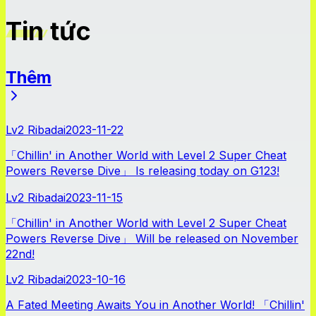
Tin tức
Thêm
Tin tức
Lv2 Ribadai
2023-11-22
「Chillin' in Another World with Level 2 Super Cheat
Powers Reverse Dive」 Is releasing today on G123!
Lv2 Ribadai
2023-11-15
「Chillin' in Another World with Level 2 Super Cheat
Powers Reverse Dive」 Will be released on November
22nd!
Lv2 Ribadai
2023-10-16
A Fated Meeting Awaits You in Another World! 「Chillin'