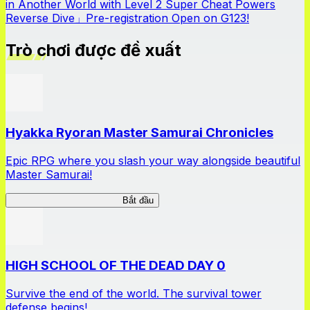
in Another World with Level 2 Super Cheat Powers
Reverse Dive」Pre-registration Open on G123!
Trò chơi được đề xuất
Hyakka Ryoran Master Samurai Chronicles
Epic RPG where you slash your way alongside beautiful
Master Samurai!
Master Samurai Chronicles
Bắt đầu
HIGH SCHOOL OF THE DEAD DAY 0
Survive the end of the world. The survival tower
defense begins!