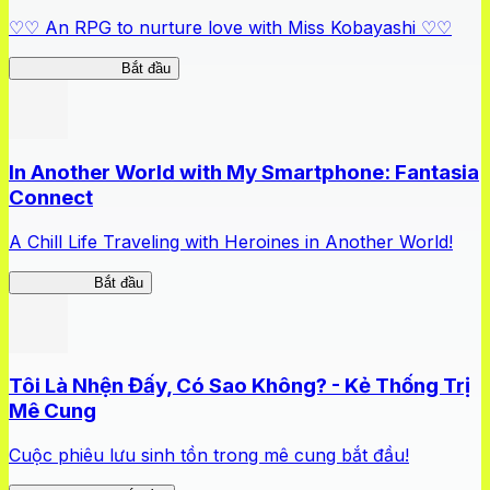
♡♡ An RPG to nurture love with Miss Kobayashi ♡♡
DragonFantasia
Bắt đầu
In Another World with My Smartphone: Fantasia
Connect
A Chill Life Traveling with Heroines in Another World!
IseConnect
Bắt đầu
Tôi Là Nhện Đấy, Có Sao Không? - Kẻ Thống Trị
Mê Cung
Cuộc phiêu lưu sinh tồn trong mê cung bắt đầu!