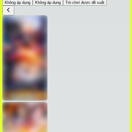
Không áp dụng
Không áp dụng
Trò chơi được đề xuất