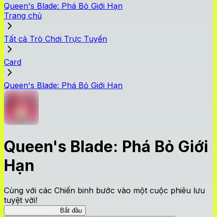
Queen's Blade: Phá Bỏ Giới Hạn
Trang chủ
Tất cả Trò Chơi Trực Tuyến
Card
Queen's Blade: Phá Bỏ Giới Hạn
Queen's Blade: Phá Bỏ Giới
Hạn
Cùng với các Chiến binh bước vào một cuộc phiêu lưu
tuyệt vời!
Queen's Blade LB
Bắt đầu