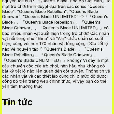
nguyên tác của? 『Queen's Blade: Phá Bỏ Giới Hạn』 là
một trò chơi trình duyệt dựa trên các series "Queens
Blade", "Queens Blade Rebellion", "Queens Blade
Grimwar", "Queens Blade UNLIMITED" ◇『「Queen's
Blade」、「Queen's Blade Rebellion」、「Queen's
Blade Grimwar」、「Queen's Blade UNLIMITED」』có
bao nhiêu nhân vật xuất hiện trong trò chơi? Các nhân
vật nổi tiếng như "Elina" và "Airi" chắc chắn sẽ xuất
hiện, cùng với hơn 170 nhân vật tổng cộng ◇Có tiết lộ
nào về nguyên tác『「Queen's Blade」、「Queen's
Blade Rebellion」、「Queen's Blade Grimwar」、
「Queen's Blade UNLIMITED」』không? Vì đây là một
câu chuyện gốc của trò chơi, nên hầu như không có
bất kỳ tiết lộ nào liên quan đến cốt truyện. Thông tin về
các nhân vật và các thiết lập cũng chỉ ở mức độ được
công bố trên trang web chính thức, vì vậy bạn có thể
yên tâm thưởng thức
Tin tức