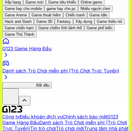
Xếp hạng
Game mới
Game tiêu khiển
Online game
Game hay cho mobile
game hay cho pc
Nhiều người chơi
Game Anime
Game thoát hiểm
Chiến tranh
Game Idle
Hack and Slash
Game 3D
Fantasy
Xây dựng
Game thiếu nữ
Game chiến hạm
Game chiếm lĩnh lãnh thổ
Game phổ biến
Game Thủ Thành
G123 Game Hàng Đầu
Danh sách Trò Chơi miễn phí (Trò Chơi Trực Tuyến)
Queen's Blade LB
Bắt đầu
Công ty
Điều khoản dịch vụ
Chính sách bảo mật
G123
Game Hàng Đầu
Danh sách Trò Chơi miễn phí (Trò Chơi
Trực Tuyến)
Tin trò chơi
Trò chơi mới
Trung tâm nhà phát