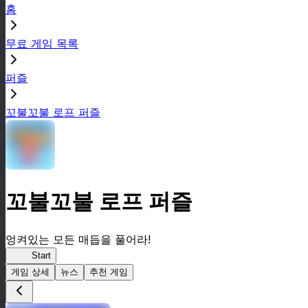
홈
무료 게임 목록
퍼즐
꼬불꼬불 로프 퍼즐
꼬불꼬불 로프 퍼즐
엉켜있는 모든 매듭을 풀어라!
로프
Start
게임 상세
뉴스
추천 게임