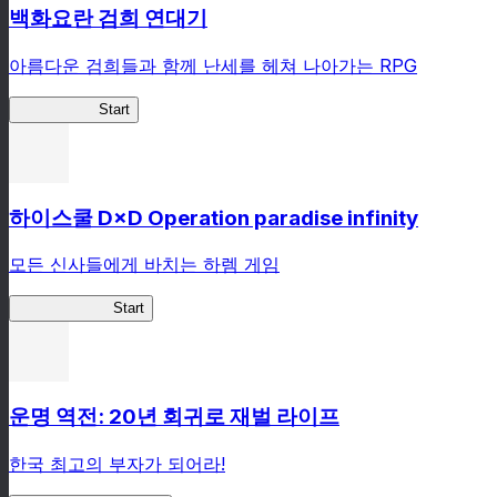
백화요란 검희 연대기
아름다운 검희들과 함께 난세를 헤쳐 나아가는 RPG
검희 연대기
Start
하이스쿨 D×D Operation paradise infinity
모든 신사들에게 바치는 하렘 게임
하이스쿨 D×D
Start
운명 역전: 20년 회귀로 재벌 라이프
한국 최고의 부자가 되어라!