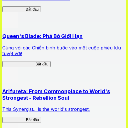
High School
Bắt đầu
Queen's Blade: Phá Bỏ Giới Hạn
Cùng với các Chiến binh bước vào một cuộc phiêu lưu
tuyệt vời!
Queen's Blade LB
Bắt đầu
Arifureta: From Commonplace to World's
Strongest - Rebellion Soul
This Synergist... is the world's strongest.
Arifureta RS
Bắt đầu