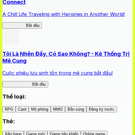
Connect
A Chill Life Traveling with Heroines in Another World!
IseConnect
Bắt đầu
Tôi Là Nhện Đấy, Có Sao Không? - Kẻ Thống Trị
Mê Cung
Cuộc phiêu lưu sinh tồn trong mê cung bắt đầu!
Nhện Labyrinth
Bắt đầu
Thể loại
:
RPG
Card
Mô phỏng
MMO
Bắn súng
Đăng ký trước
Thẻ
:
Xếp hạng
Game mới
Game tiêu khiển
Online game