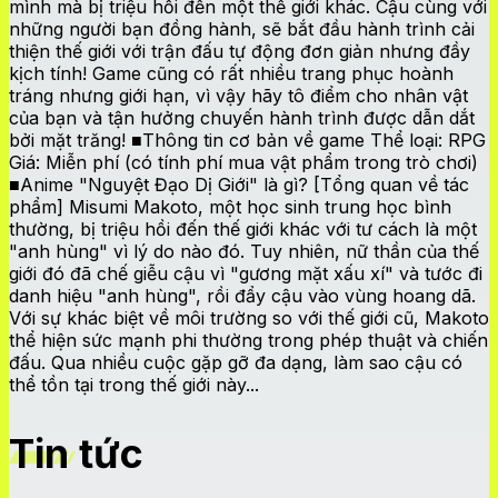
mình mà bị triệu hồi đến một thế giới khác. Cậu cùng với
những người bạn đồng hành, sẽ bắt đầu hành trình cải
thiện thế giới với trận đấu tự động đơn giản nhưng đầy
kịch tính! Game cũng có rất nhiều trang phục hoành
tráng nhưng giới hạn, vì vậy hãy tô điểm cho nhân vật
của bạn và tận hưởng chuyến hành trình được dẫn dắt
bởi mặt trăng! ■Thông tin cơ bản về game Thể loại: RPG
Giá: Miễn phí (có tính phí mua vật phẩm trong trò chơi)
■Anime "Nguyệt Đạo Dị Giới" là gì? [Tổng quan về tác
phẩm] Misumi Makoto, một học sinh trung học bình
thường, bị triệu hồi đến thế giới khác với tư cách là một
"anh hùng" vì lý do nào đó. Tuy nhiên, nữ thần của thế
giới đó đã chế giễu cậu vì "gương mặt xấu xí" và tước đi
danh hiệu "anh hùng", rồi đẩy cậu vào vùng hoang dã.
Với sự khác biệt về môi trường so với thế giới cũ, Makoto
thể hiện sức mạnh phi thường trong phép thuật và chiến
đấu. Qua nhiều cuộc gặp gỡ đa dạng, làm sao cậu có
thể tồn tại trong thế giới này...
Tin tức