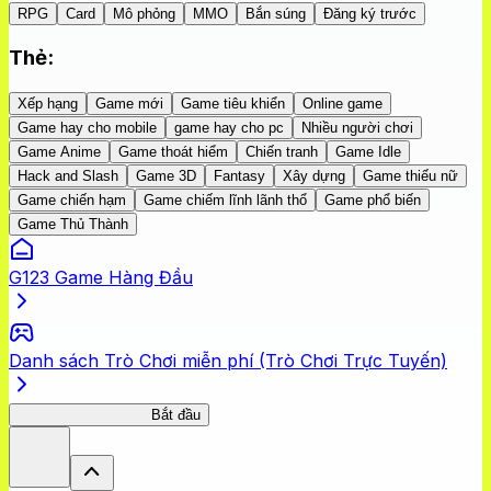
RPG
Card
Mô phỏng
MMO
Bắn súng
Đăng ký trước
Thẻ
:
Xếp hạng
Game mới
Game tiêu khiển
Online game
Game hay cho mobile
game hay cho pc
Nhiều người chơi
Game Anime
Game thoát hiểm
Chiến tranh
Game Idle
Hack and Slash
Game 3D
Fantasy
Xây dựng
Game thiếu nữ
Game chiến hạm
Game chiếm lĩnh lãnh thổ
Game phổ biến
Game Thủ Thành
G123 Game Hàng Đầu
Danh sách Trò Chơi miễn phí (Trò Chơi Trực Tuyến)
Hành trình Thái bình
Bắt đầu