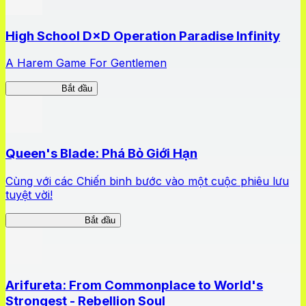
High School D×D Operation Paradise Infinity
A Harem Game For Gentlemen
High School
Bắt đầu
Queen's Blade: Phá Bỏ Giới Hạn
Cùng với các Chiến binh bước vào một cuộc phiêu lưu
tuyệt vời!
Queen's Blade LB
Bắt đầu
Arifureta: From Commonplace to World's
Strongest - Rebellion Soul