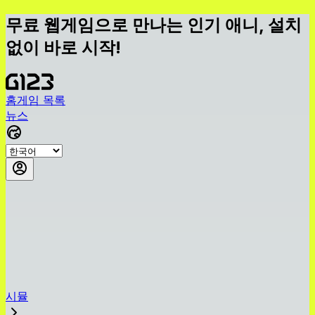
무료 웹게임으로 만나는 인기 애니, 설치
없이 바로 시작!
홈
게임 목록
뉴스
시뮬