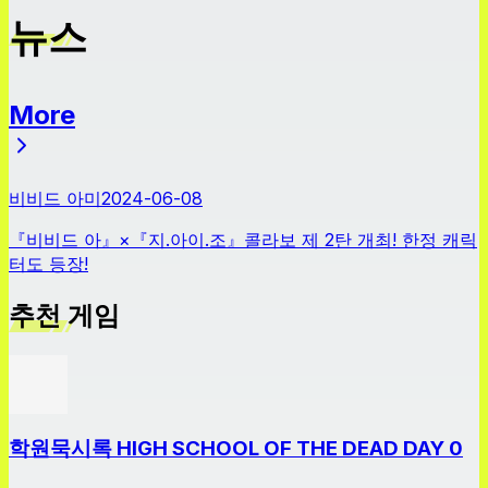
뉴스
More
뉴스
비비드 아미
2024-06-08
『비비드 아』×『지.아이.조』콜라보 제 2탄 개최! 한정 캐릭
터도 등장!
추천 게임
학원묵시록 HIGH SCHOOL OF THE DEAD DAY 0