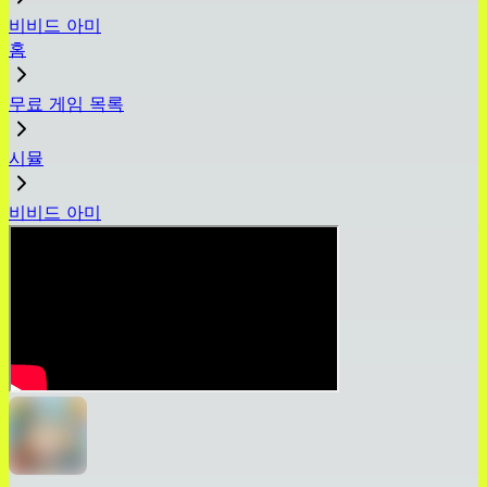
비비드 아미
홈
무료 게임 목록
시뮬
비비드 아미