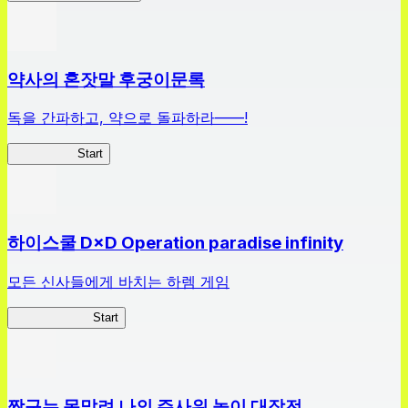
약사의 혼잣말 후궁이문록
독을 간파하고, 약으로 돌파하라——!
약사이문록
Start
하이스쿨 D×D Operation paradise infinity
모든 신사들에게 바치는 하렘 게임
하이스쿨 D×D
Start
짱구는 못말려 나의 주사위 놀이 대작전