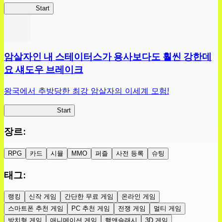
슬라위치
Start
암살자인 내 스테이터스가 용사보다도 훨씬 강한데
요 섀도우 브레이크
왕국에서 추방당한 최강 암살자의 이세계 모험!
섀도우 브레이크
Start
장르
:
RPG
카드
시뮬
MMO
퍼즐
사전 등록
슈팅
태그
:
랭킹
신작 게임
간단한 무료 게임
온라인 게임
스마트폰 추천 게임
PC 추천 게임
전쟁 게임
멀티 게임
방치형 게임
애니메이션 게임
핵앤슬래시
3D 게임