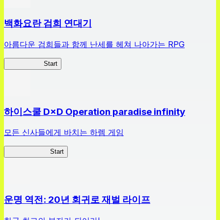
백화요란 검희 연대기
아름다운 검희들과 함께 난세를 헤쳐 나아가는 RPG
검희 연대기
Start
하이스쿨 D×D Operation paradise infinity
모든 신사들에게 바치는 하렘 게임
하이스쿨 D×D
Start
운명 역전: 20년 회귀로 재벌 라이프