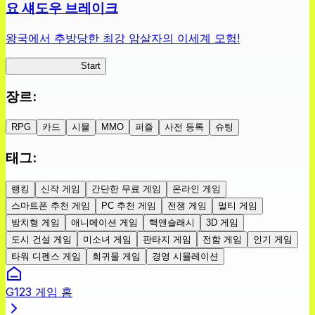
요 섀도우 브레이크
왕국에서 추방당한 최강 암살자의 이세계 모험!
섀도우 브레이크
Start
장르
:
RPG
카드
시뮬
MMO
퍼즐
사전 등록
슈팅
태그
:
랭킹
신작 게임
간단한 무료 게임
온라인 게임
스마트폰 추천 게임
PC 추천 게임
전쟁 게임
멀티 게임
방치형 게임
애니메이션 게임
핵앤슬래시
3D 게임
도시 건설 게임
미소녀 게임
판타지 게임
전함 게임
인기 게임
타워 디펜스 게임
회귀물 게임
경영 시뮬레이션
G123 게임 홈