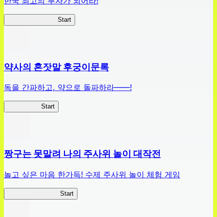
한국 최고의 부자가 되어라!
나 부자가 될꺼야
Start
약사의 혼잣말 후궁이문록
독을 간파하고, 약으로 돌파하라——!
약사이문록
Start
짱구는 못말려 나의 주사위 놀이 대작전
놀고 싶은 마음 한가득! 수제 주사위 놀이 체험 게임
짱구주사위대작전
Start