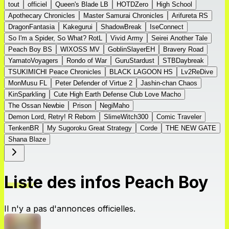
tout
officiel
Queen's Blade LB
HOTDZero
High School
Apothecary Chronicles
Master Samurai Chronicles
Arifureta RS
DragonFantasia
Kakegurui
ShadowBreak
IseConnect
So I'm a Spider, So What? RotL
Vivid Army
Seirei Another Tale
Peach Boy BS
WIXOSS MV
GoblinSlayerEH
Bravery Road
YamatoVoyagers
Rondo of War
GuruStardust
STBDaybreak
TSUKIMICHI Peace Chronicles
BLACK LAGOON HS
Lv2ReDive
MonMusu FL
Peter Defender of Virtue 2
Jashin-chan Chaos
KinSparkling
Cute High Earth Defense Club Love Macho
The Ossan Newbie
Prison
NegiMaho
Demon Lord, Retry! R Reborn
SlimeWitch300
Comic Traveler
TenkenBR
My Sugoroku Great Strategy
Corde
THE NEW GATE
Shana Blaze
Liste des infos Peach Boy
Il n'y a pas d'annonces officielles.