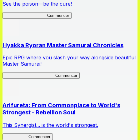
See the poison—be the cure!
Apothecary Chronicles
Commencer
Hyakka Ryoran Master Samurai Chronicles
Epic RPG where you slash your way alongside beautiful
Master Samurai!
Master Samurai Chronicles
Commencer
Arifureta: From Commonplace to World's
Strongest - Rebellion Soul
This Synergist... is the world's strongest.
Arifureta RS
Commencer