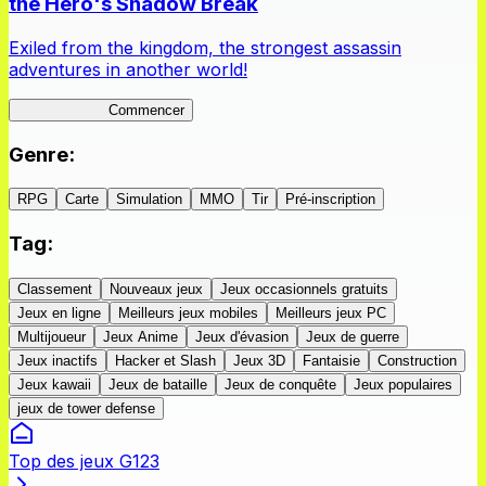
the Hero's Shadow Break
Exiled from the kingdom, the strongest assassin
adventures in another world!
ShadowBreak
Commencer
Genre
:
RPG
Carte
Simulation
MMO
Tir
Pré-inscription
Tag
:
Classement
Nouveaux jeux
Jeux occasionnels gratuits
Jeux en ligne
Meilleurs jeux mobiles
Meilleurs jeux PC
Multijoueur
Jeux Anime
Jeux d'évasion
Jeux de guerre
Jeux inactifs
Hacker et Slash
Jeux 3D
Fantaisie
Construction
Jeux kawaii
Jeux de bataille
Jeux de conquête
Jeux populaires
jeux de tower defense
Top des jeux G123